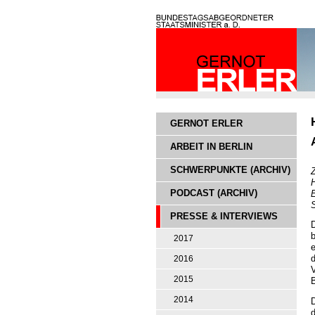
GERNOT ERLER
ARBEIT IN BERLIN
SCHWERPUNKTE (ARCHIV)
H
PODCAST (ARCHIV)
E
S
PRESSE & INTERVIEWS
D
b
2017
e
d
2016
V
2015
B
2014
D
d