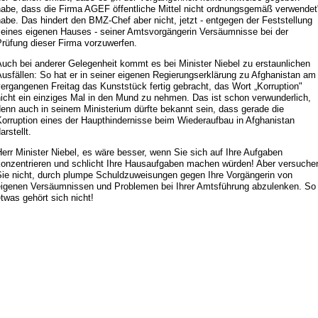
habe, dass die Firma AGEF öffentliche Mittel nicht ordnungsgemäß verwendet
abe. Das hindert den BMZ-Chef aber nicht, jetzt - entgegen der Feststellung
seines eigenen Hauses - seiner Amtsvorgängerin Versäumnisse bei der
Prüfung dieser Firma vorzuwerfen.
uch bei anderer Gelegenheit kommt es bei Minister Niebel zu erstaunlichen
usfällen: So hat er in seiner eigenen Regierungserklärung zu Afghanistan am
ergangenen Freitag das Kunststück fertig gebracht, das Wort „Korruption"
icht ein einziges Mal in den Mund zu nehmen. Das ist schon verwunderlich,
enn auch in seinem Ministerium dürfte bekannt sein, dass gerade die
Korruption eines der Haupthindernisse beim Wiederaufbau in Afghanistan
arstellt.
err Minister Niebel, es wäre besser, wenn Sie sich auf Ihre Aufgaben
konzentrieren und schlicht Ihre Hausaufgaben machen würden! Aber versuche
Sie nicht, durch plumpe Schuldzuweisungen gegen Ihre Vorgängerin von
eigenen Versäumnissen und Problemen bei Ihrer Amtsführung abzulenken. So
twas gehört sich nicht!