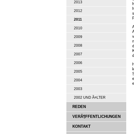
2013
h
2012
2011
A
2010
A
v
2009
n
2008
d
2007
d
2006
H
2005
2004
e
2003
2002 UND Ã¤LTER
REDEN
VERÃ¶FFENTLICHUNGEN
KONTAKT