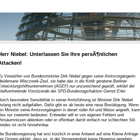
Herr Niebel: Unterlassen Sie Ihre persÃ¶nlichen
Attacken!
Zu Vorwürfen von Bundesminister Dirk Niebel gegen seine Amtsvorgängerin
eidemarie Wieczorek-Zeul, sie habe das in die Kritik geratene Berliner
ntwicklungshilfeunternehmen (AGEF) nur unzureichend geprüft, erklärt der
tellvertretende Vorsitzende der SPD-Bundestagsfraktion Gernot Erler:
urch besondere Sensibilität in seiner Amtsführung ist Minister Dirk Niebel
islang nicht aufgefallen. Dafür gibt es ab heute eine neue Bestätigung. Wenn
in Minister seine Amtsvorgängerin in derart rüder Art und Weise angreift, kan
ies nur zweierlei bedeuten: Entweder will er von eigenen Fehlern und
ersäumnissen ablenken oder er offenbart damit einfach nur schlechten Stil.
eides ist nicht hinnehmbar.
ie Bundesregierung hat erst kürzlich in einer Antwort auf eine Kleine Anfrage
er Grünen erklärt, dass es „in der Vergangenheit keine Hinweise gegeben