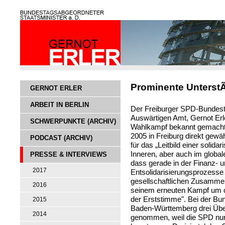
Prominente UnterstÃ
GERNOT ERLER
ARBEIT IN BERLIN
Der Freiburger SPD-Bundest
Auswärtigen Amt, Gernot Erle
SCHWERPUNKTE (ARCHIV)
Wahlkampf bekannt gemacht.
2005 in Freiburg direkt gewäh
PODCAST (ARCHIV)
für das „Leitbild einer solid
Inneren, aber auch im globa
PRESSE & INTERVIEWS
dass gerade in der Finanz- u
2017
Entsolidarisierungsprozesse
gesellschaftlichen Zusammenh
2016
seinem erneuten Kampf um da
der Erststimme". Bei der Bu
2015
Baden-Württemberg drei Übe
2014
genommen, weil die SPD nur