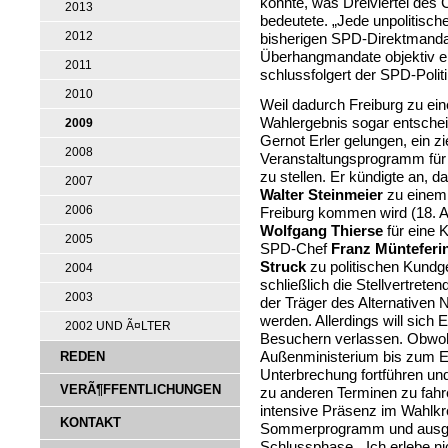
konnte, was Dreiviertel de
2013
bedeutete. „Jede unpolitisc
2012
bisherigen SPD-Direktmandate
Überhangmandate objektiv ei
2011
schlussfolgert der SPD-Politi
2010
Weil dadurch Freiburg zu ein
Wahlergebnis sogar entschei
2009
Gernot Erler gelungen, ein zi
2008
Veranstaltungsprogramm für
zu stellen. Er kündigte an,
2007
Walter Steinmeier
zu einem
2006
Freiburg kommen wird (18. A
Wolfgang Thierse
für eine 
2005
SPD-Chef
Franz Münteferi
Struck
zu politischen Kundg
2004
schließlich die Stellvertrete
2003
der Träger des Alternativen
werden. Allerdings will sich E
2002 UND Ã¤LTER
Besuchern verlassen. Obwohl 
REDEN
Außenministerium bis zum En
Unterbrechung fortführen un
VERÃ¶FFENTLICHUNGEN
zu anderen Terminen zu fahr
intensive Präsenz im Wahlkre
KONTAKT
Sommerprogramm und ausge
Schlussphase. „Ich erlebe n