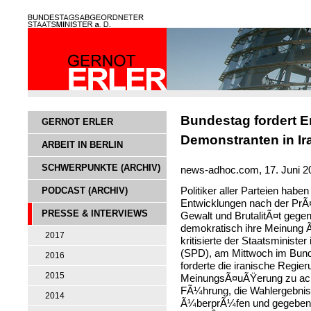
Bundestag fordert 
GERNOT ERLER
Demonstranten in Ir
ARBEIT IN BERLIN
SCHWERPUNKTE (ARCHIV)
news-adhoc.com, 17. Juni 2
PODCAST (ARCHIV)
Politiker aller Parteien hab
Entwicklungen nach der PrÃ¤
PRESSE & INTERVIEWS
Gewalt und BrutalitÃ¤t gegen
demokratisch ihre Meinung Ã
2017
kritisierte der Staatsministe
(SPD), am Mittwoch im Bunde
2016
forderte die iranische Regier
2015
MeinungsÃ¤uÃŸerung zu achte
FÃ¼hrung, die Wahlergebniss
2014
Ã¼berprÃ¼fen und gegebene