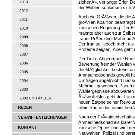
ziehenÂ», verlangte Erler. 
2013
der Wahlen schlossen sich Ver
2012
Auch die GrÃ¼nen, die die A
2011
groÃŸen Koalition beantragt 
iranischen Regierung. Der Fr
2010
mahnte aber auch zur Selbstk
2009
Iraner PrÃ¤sident Mahmud A
Der Iran sei jedoch mehr a
2008
Proteste zeigten, Â«es geht 
2007
Der Linke-Abgeordnete Norm
2006
Bewertung fremder Wahlen vor
die MÃ¶glichkeit bestehe, da
2005
Ahmadinedschads gewollt ha
Umfragen angefÃ¼hrt und scho
2004
Mehrheit gewonnen. Paech 
2003
Wahlergebnisse abzuwarten 
Â«Zweifelslos geht der Iran m
2002 UND Ã¤LTER
neuen Etappe seiner Revolut
REDEN
allein Sache des iranischen 
Nach der PrÃ¤sidentschafts
VERÃ¶FFENTLICHUNGEN
Ahmadinedschad als klarer 
KONTAKT
iranische Opposition wirft d
Neuwahlen. Polizei und param