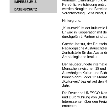
vermittelt Erfahrungen und K
IMPRESSUM &
Persönlichkeitsbildung entsc
werden Neugier und Bereitsc
DATENSCHUTZ
Verantwortung, Sensibilität,
Hintergrund:
„Kulturweit" ist der kulturell
Er wird in Kooperation mi
durchgeführt. Partner sind u.
Goethe-Institut, der Deutsc
Pädagogische Austauschdien
Zentralstelle für das Ausla
Archäologische Institut.
Der neugegründete internation
Menschen zwischen 18 und 26
Auswärtigen Kultur- und Bildu
können dort 6 oder 12 Monate 
„Kulturweit" basiert auf den 
Jahr.
Die Deutsche UNESCO-Kommi
und Durchführung von „Kultur
Interessenten über den Frei
entgegen.