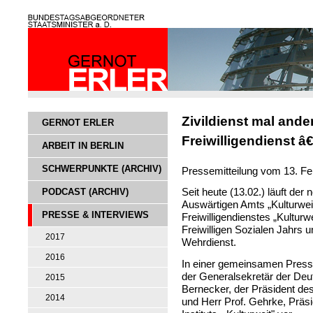
Zivildienst mal ande
GERNOT ERLER
Freiwilligendienst â
ARBEIT IN BERLIN
SCHWERPUNKTE (ARCHIV)
Pressemitteilung vom 13. Fe
PODCAST (ARCHIV)
Seit heute (13.02.) läuft der
Auswärtigen Amts „Kulturwei
PRESSE & INTERVIEWS
Freiwilligendienstes „Kultur
Freiwilligen Sozialen Jahrs 
2017
Wehrdienst.
2016
In einer gemeinsamen Pressek
der Generalsekretär der D
2015
Bernecker, der Präsident des
2014
und Herr Prof. Gehrke, Präs