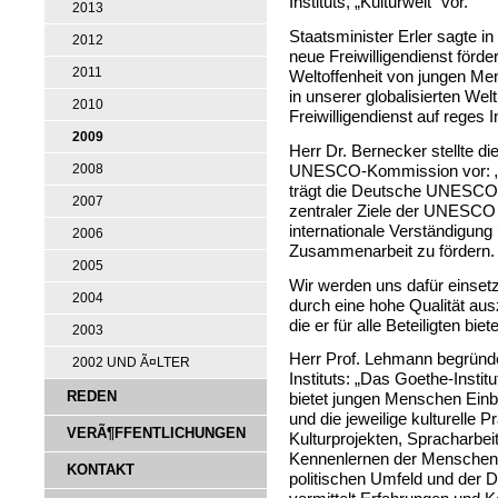
Instituts, „Kulturweit" vor.
2013
Staatsminister Erler sagte i
2012
neue Freiwilligendienst förde
2011
Weltoffenheit von jungen M
in unserer globalisierten Welt
2010
Freiwilligendienst auf reges
2009
Herr Dr. Bernecker stellte d
UNESCO-Kommission vor: „Mi
2008
trägt die Deutsche UNESCO
2007
zentraler Ziele der UNESCO 
internationale Verständigun
2006
Zusammenarbeit zu fördern.
2005
Wir werden uns dafür einsetz
2004
durch eine hohe Qualität au
die er für alle Beteiligten bie
2003
Herr Prof. Lehmann begrün
2002 UND Ã¤LTER
Instituts: „Das Goethe-Insti
REDEN
bietet jungen Menschen Einb
und die jeweilige kulturelle P
VERÃ¶FFENTLICHUNGEN
Kulturprojekten, Spracharbei
Kennenlernen der Menschen i
KONTAKT
politischen Umfeld und der D